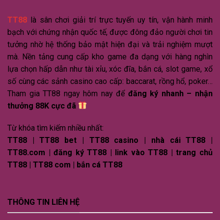
TT88
là sân chơi giải trí trực tuyến uy tín, vận hành minh
bạch với chứng nhận quốc tế, được đông đảo người chơi tin
tưởng nhờ hệ thống bảo mật hiện đại và trải nghiệm mượt
mà. Nền tảng cung cấp kho game đa dạng với hàng nghìn
lựa chọn hấp dẫn như tài xỉu, xóc đĩa, bắn cá, slot game, xổ
số cùng các sảnh casino cao cấp: baccarat, rồng hổ, poker…
Tham gia TT88 ngay hôm nay để
đăng ký nhanh – nhận
thưởng 88K cực đã
Từ khóa tìm kiếm nhiều nhất:
TT88 | TT88 bet | TT88 casino | nhà cái TT88 |
TT88.com | đăng ký TT88 | link vào TT88 | trang chủ
TT88 | TT88 com | bắn cá TT88
THÔNG TIN LIÊN HỆ