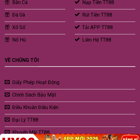
Bắn Cá
Nạp Tiền TT88
Đá Gà
Rút Tiền TT88
Xổ Số
Tải APP TT88
Nổ Hũ
Liên Hệ TT88
VỀ CHÚNG TÔI
Giấy Phép Hoạt Động
Chính Sách Bảo Mật
Điều Khoản Điều Kiện
Đại Lý TT88
Khuyến Mãi TT88