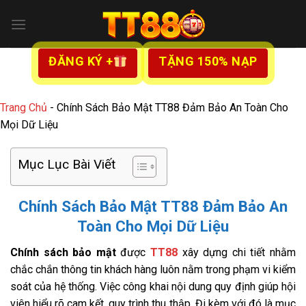
Bỏ
qua
nội
dung
ĐĂNG KÝ +
TẶNG 150% NẠP
Trang Chủ
-
Chính Sách Bảo Mật TT88 Đảm Bảo An Toàn Cho
Mọi Dữ Liệu
Mục Lục Bài Viết
Chính Sách Bảo Mật TT88 Đảm Bảo An
Toàn Cho Mọi Dữ Liệu
Chính sách bảo mật
được
TT88
xây dựng chi tiết nhằm
chắc chắn thông tin khách hàng luôn nằm trong phạm vi kiểm
soát của hệ thống. Việc công khai nội dung quy định giúp hội
viên hiểu rõ cam kết, quy trình thu thập. Đi kèm với đó là mục