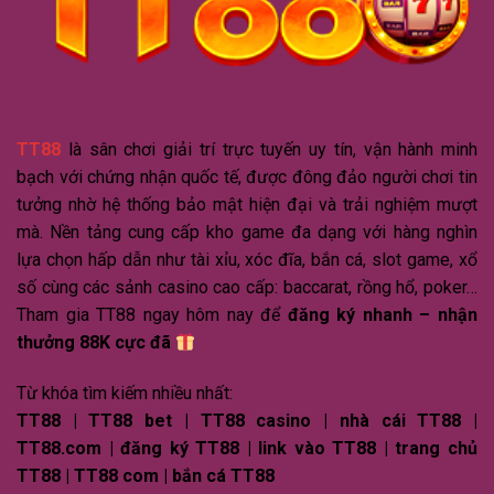
TT88
là sân chơi giải trí trực tuyến uy tín, vận hành minh
bạch với chứng nhận quốc tế, được đông đảo người chơi tin
tưởng nhờ hệ thống bảo mật hiện đại và trải nghiệm mượt
mà. Nền tảng cung cấp kho game đa dạng với hàng nghìn
lựa chọn hấp dẫn như tài xỉu, xóc đĩa, bắn cá, slot game, xổ
số cùng các sảnh casino cao cấp: baccarat, rồng hổ, poker…
Tham gia TT88 ngay hôm nay để
đăng ký nhanh – nhận
thưởng 88K cực đã
Từ khóa tìm kiếm nhiều nhất:
TT88 | TT88 bet | TT88 casino | nhà cái TT88 |
TT88.com | đăng ký TT88 | link vào TT88 | trang chủ
TT88 | TT88 com | bắn cá TT88