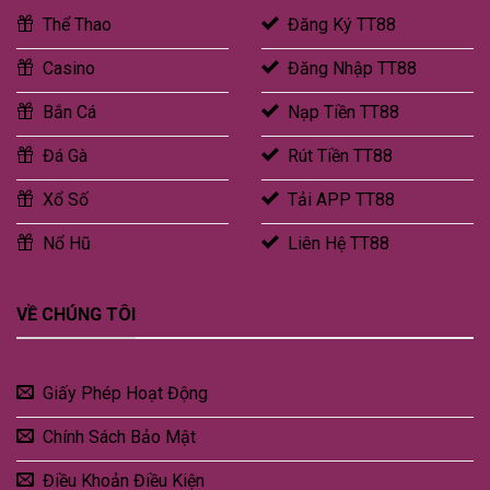
Thể Thao
Đăng Ký TT88
Casino
Đăng Nhập TT88
Bắn Cá
Nạp Tiền TT88
Đá Gà
Rút Tiền TT88
Xổ Số
Tải APP TT88
Nổ Hũ
Liên Hệ TT88
VỀ CHÚNG TÔI
Giấy Phép Hoạt Động
Chính Sách Bảo Mật
Điều Khoản Điều Kiện