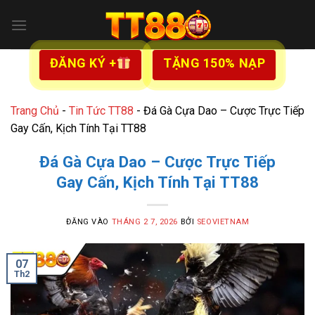
Bỏ
qua
nội
dung
ĐĂNG KÝ +
TẶNG 150% NẠP
Trang Chủ
-
Tin Tức TT88
-
Đá Gà Cựa Dao – Cược Trực Tiếp
Gay Cấn, Kịch Tính Tại TT88
Đá Gà Cựa Dao – Cược Trực Tiếp
Gay Cấn, Kịch Tính Tại TT88
ĐĂNG VÀO
THÁNG 2 7, 2026
BỞI
SEOVIETNAM
07
Th2