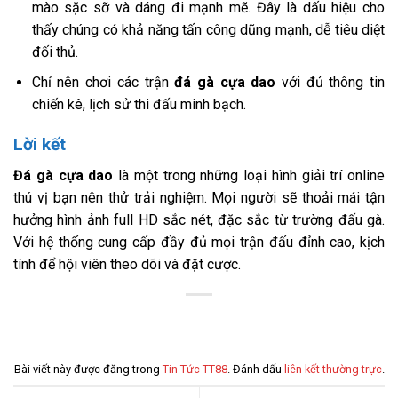
mào sặc sỡ và dáng đi mạnh mẽ. Đây là dấu hiệu cho
thấy chúng có khả năng tấn công dũng mạnh, dễ tiêu diệt
đối thủ.
Chỉ nên chơi các trận
đá gà cựa dao
với đủ thông tin
chiến kê, lịch sử thi đấu minh bạch.
Lời kết
Đá gà cựa dao
là một trong những loại hình giải trí online
thú vị bạn nên thử trải nghiệm. Mọi người sẽ thoải mái tận
hưởng hình ảnh full HD sắc nét, đặc sắc từ trường đấu gà.
Với hệ thống cung cấp đầy đủ mọi trận đấu đỉnh cao, kịch
tính để hội viên theo dõi và đặt cược.
Bài viết này được đăng trong
Tin Tức TT88
. Đánh dấu
liên kết thường trực
.