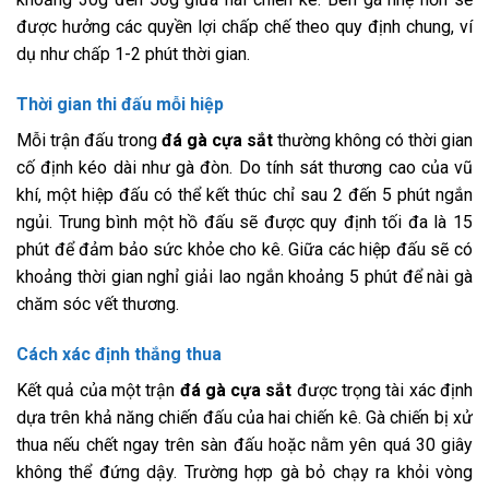
được hưởng các quyền lợi chấp chế theo quy định chung, ví
dụ như chấp 1-2 phút thời gian.
Thời gian thi đấu mỗi hiệp
Mỗi trận đấu trong
đá gà cựa sắt
thường không có thời gian
cố định kéo dài như gà đòn. Do tính sát thương cao của vũ
khí, một hiệp đấu có thể kết thúc chỉ sau 2 đến 5 phút ngắn
ngủi. Trung bình một hồ đấu sẽ được quy định tối đa là 15
phút để đảm bảo sức khỏe cho kê. Giữa các hiệp đấu sẽ có
khoảng thời gian nghỉ giải lao ngắn khoảng 5 phút để nài gà
chăm sóc vết thương.
Cách xác định thắng thua
Kết quả của một trận
đá gà cựa sắt
được trọng tài xác định
dựa trên khả năng chiến đấu của hai chiến kê. Gà chiến bị xử
thua nếu chết ngay trên sàn đấu hoặc nằm yên quá 30 giây
không thể đứng dậy. Trường hợp gà bỏ chạy ra khỏi vòng