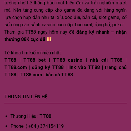
tưởng nhờ hệ thống bảo mật hiện đại và trải nghiệm mượt
mà. Nền tảng cung cấp kho game đa dạng với hàng nghìn
lựa chọn hấp dẫn như tài xỉu, xóc đĩa, bắn cá, slot game, xổ
số cùng các sảnh casino cao cấp: baccarat, rồng hổ, poker…
Tham gia TT88 ngay hôm nay để
đăng ký nhanh – nhận
thưởng 88K cực đã
Từ khóa tìm kiếm nhiều nhất:
TT88 | TT88 bet | TT88 casino | nhà cái TT88 |
TT88.com | đăng ký TT88 | link vào TT88 | trang chủ
TT88 | TT88 com | bắn cá TT88
THÔNG TIN LIÊN HỆ
Thương Hiệu :
TT88
Phone: ( +84 ) 374154119