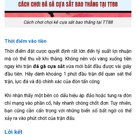
Cách chơi chọi kê cựa sắt bao thắng tại TT88
Thời điểm vào tiền
Thời điểm đặt cược quyết định rất lớn đến tỷ suất lợi nhuận
mà có thể thu về khi thắng. Không nên vội vàng xuống tiền
ngay khi trận
đá gà cựa sắt
vừa mới bắt đầu được vài giây
đầu tiên. Hãy dành khoảng 1 phút đầu trận để quan sát thế
trận, lực đá và độ chính xác của đòn tấn công.
Khi nhận thấy một bên có dấu hiệu áp đảo hoặc tung ra đòn
chí mạng vào phần cổ, hãy nhanh chóng chốt đơn. Tuy nhiên,
bạn cũng cần cẩn trọng với những biến số bất ngờ có thể
xảy ra vào phút chót của trận đấu.
Lời kết