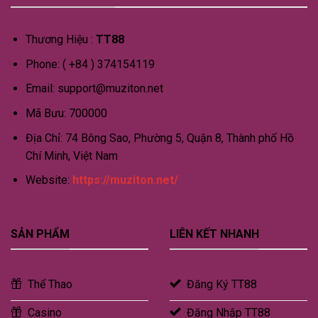
Thương Hiệu :
TT88
Phone: ( +84 ) 374154119
Email:
support@muziton.net
Mã Bưu: 700000
Địa Chỉ: 74 Bông Sao, Phường 5, Quận 8, Thành phố Hồ
Chí Minh, Việt Nam
Website:
https://muziton.net/
SẢN PHẨM
LIÊN KẾT NHANH
Thể Thao
Đăng Ký TT88
Casino
Đăng Nhập TT88