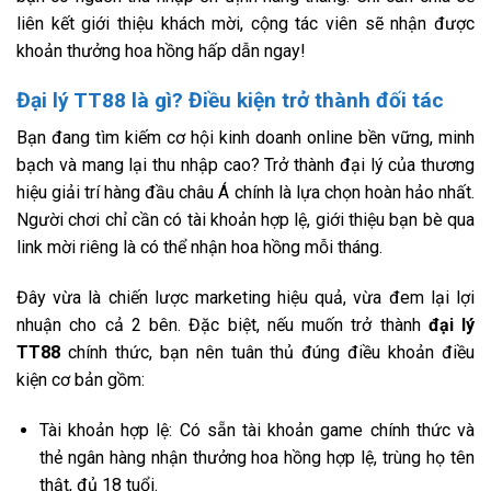
liên kết giới thiệu khách mời, cộng tác viên sẽ nhận được
khoản thưởng hoa hồng hấp dẫn ngay!
Đại lý TT88 là gì? Điều kiện trở thành đối tác
Bạn đang tìm kiếm cơ hội kinh doanh online bền vững, minh
bạch và mang lại thu nhập cao? Trở thành đại lý của thương
hiệu giải trí hàng đầu châu Á chính là lựa chọn hoàn hảo nhất.
Người chơi chỉ cần có tài khoản hợp lệ, giới thiệu bạn bè qua
link mời riêng là có thể nhận hoa hồng mỗi tháng.
Đây vừa là chiến lược marketing hiệu quả, vừa đem lại lợi
nhuận cho cả 2 bên. Đặc biệt, nếu muốn trở thành
đại lý
TT88
chính thức, bạn nên tuân thủ đúng điều khoản điều
kiện cơ bản gồm:
Tài khoản hợp lệ: Có sẵn tài khoản game chính thức và
thẻ ngân hàng nhận thưởng hoa hồng hợp lệ, trùng họ tên
thật, đủ 18 tuổi.