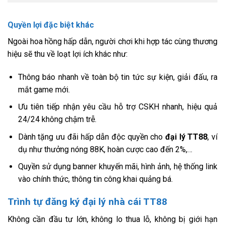
Quyền lợi đặc biệt khác
Ngoài hoa hồng hấp dẫn, người chơi khi hợp tác cùng thương
hiệu sẽ thu về loạt lợi ích khác như:
Thông báo nhanh về toàn bộ tin tức sự kiện, giải đấu, ra
mắt game mới.
Ưu tiên tiếp nhận yêu cầu hỗ trợ CSKH nhanh, hiệu quả
24/24 không chậm trễ.
Dành tặng ưu đãi hấp dẫn độc quyền cho
đại lý TT88
, ví
dụ như thưởng nóng 88K, hoàn cược cao đến 2%,…
Quyền sử dụng banner khuyến mãi, hình ảnh, hệ thống link
vào chính thức, thông tin công khai quảng bá.
Trình tự đăng ký đại lý nhà cái TT88
Không cần đầu tư lớn, không lo thua lỗ, không bị giới hạn