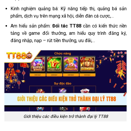
Kinh nghiệm quảng bá: Kỹ năng tiếp thị, quảng bá sản
phẩm, dịch vụ trên mạng xã hội, diễn đàn cá cược,…
Am hiểu sản phẩm:
Đối tác TT88
cần có kiến thức nền
tảng về game đổi thưởng, am hiểu quy trình đăng ký,
đăng nhập, nạp – rút tiền thưởng, ưu đãi,…
Giới thiệu các điều kiện trở thành đại lý TT88