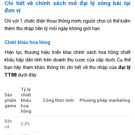
Chi tiết về chính sách mở đại lý sòng bài tại
đơn vị
Chỉ với 1 chiếc điện thoại thông minh, người chơi có thể kiếm
thêm thu nhập tiền tỷ mỗi ngày không giới hạn.
Chiết khấu hoa hồng
Hiện tại, thương hiệu triển khai chính sách hoa hồng chiết
khấu hấp dẫn tính trên doanh thu cược của cấp dưới. Cụ thể
bạn hãy tham khảo thông tin chi tiết về thu nhập của
đại lý
TT88
dưới đây.
Tỷ lệ
Sản
chiết
phẩm
khấu
Công thức tính
Phương pháp marketing
game
hoa
hồng
Bắn
0.3%
cá