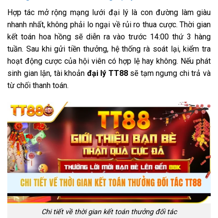
Hợp tác mở rộng mạng lưới đại lý là con đường làm giàu
nhanh nhất, không phải lo ngại về rủi ro thua cược. Thời gian
kết toán hoa hồng sẽ diễn ra vào trước 14:00 thứ 3 hàng
tuần. Sau khi gửi tiền thưởng, hệ thống rà soát lại, kiểm tra
hoạt động cược của hội viên có hợp lệ hay không. Nếu phát
sinh gian lận, tài khoản
đại lý TT88
sẽ tạm ngưng chi trả và
từ chối thanh toán.
Chi tiết về thời gian kết toán thưởng đối tác