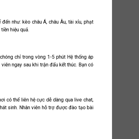
ến như: kèo châu Á, châu Âu, tài xỉu, phạt
tiền hiệu quả.
 chóng chỉ trong vòng 1-5 phút Hệ thống áp
 viên ngay sau khi trận đấu kết thúc. Bạn có
i có thể liên hệ cực dễ dàng qua live chat,
hát sinh. Nhân viên hỗ trợ được đào tạo bài