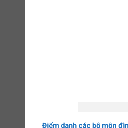
Điểm danh các bộ môn đìn