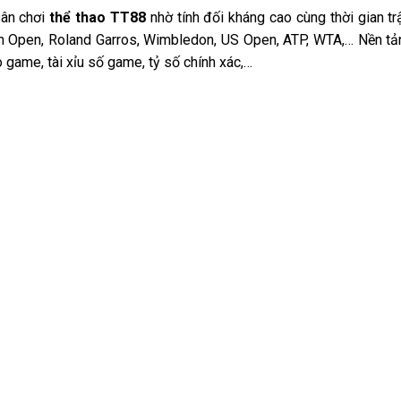
sân chơi
thể thao TT88
nhờ tính đối kháng cao cùng thời gian t
ian Open, Roland Garros, Wimbledon, US Open, ATP, WTA,… Nền tả
 game, tài xỉu số game, tỷ số chính xác,…