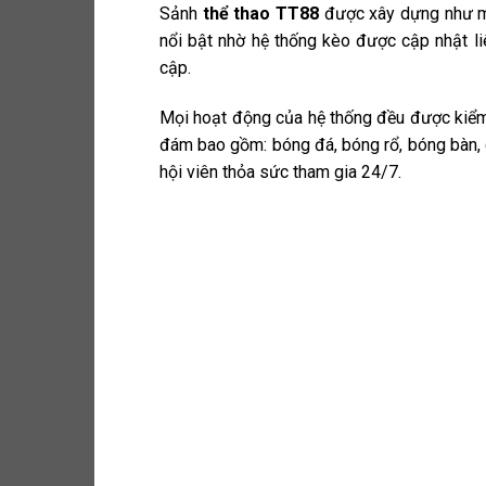
Sảnh
thể thao TT88
được xây dựng như mộ
nổi bật nhờ hệ thống kèo được cập nhật li
cập.
Mọi hoạt động của hệ thống đều được kiểm 
đám bao gồm: bóng đá, bóng rổ, bóng bàn,
hội viên thỏa sức tham gia 24/7.