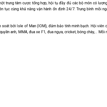
t trung tâm cược tổng hợp, hội tụ đầy đủ các bộ môn có lượng 
ên tục cùng khả năng vận hành ổn định 24/7. Trung bình mỗi ngà
soát bởi Isle of Man (IOM), đảm bảo tính minh bạch. Hội viên 
 quyền anh, MMA, đua xe F1, đua ngựa, cricket, bóng chày,… Mỗi